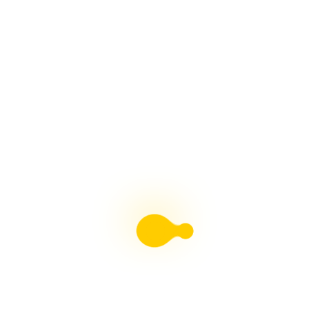
MUÑECAS DE NIEVE Paso a Paso Con Arte en Tus
Manos
HORNOS PARA PESEBRES, Fácil Con Arte en Tus
Manos
ADORNOS NAVIDEÑOS, Muñeco de Nieve y Pingüino
Con Arte en Tus Manos
Revista Moldes Pdf N°38 Belenismo