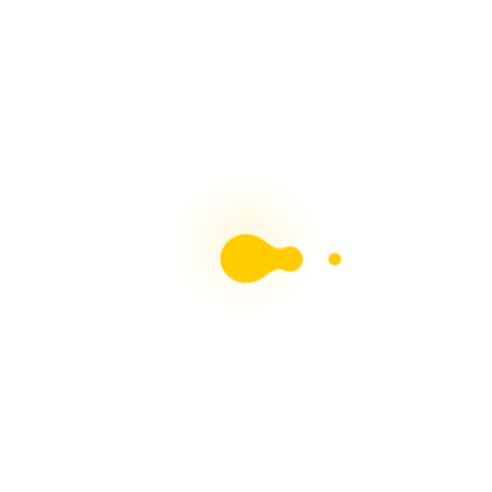
Entradas Recientes
HERMOSOS MUÑECOS DE NIEVE – NIEVE
TUMBADO – Tutorial Con Arte en Tus Manos
Divertidas Galletas de Jengibre Navideñas Paso a
Paso Arte en Tus Manos
MUÑECAS DE NIEVE Paso a Paso Con Arte en Tus
Manos
HORNOS PARA PESEBRES, Fácil Con Arte en Tus
Manos
ADORNOS NAVIDEÑOS, Muñeco de Nieve y Pingüino