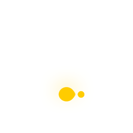
Manos
HORNOS PARA PESEBRES, Fácil Con Arte en Tus
Manos
ADORNOS NAVIDEÑOS, Muñeco de Nieve y Pingüino
Con Arte en Tus Manos
Revista Moldes Pdf N°38 Belenismo