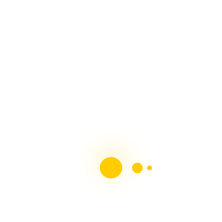
SUSCRÍBETE Gratis
en YouTube
- Arte en Tus
Manos
Nuestras Redes Sociales
Blog Amigos - Páginas recomendadas
Mascotas y su Mundo