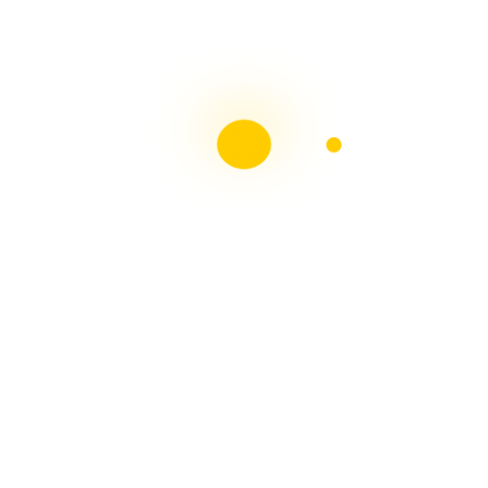
Paso Arte en Tus Manos
MUÑECAS DE NIEVE Paso a Paso Con Arte en Tus
Manos
HORNOS PARA PESEBRES, Fácil Con Arte en Tus
Manos
ADORNOS NAVIDEÑOS, Muñeco de Nieve y Pingüino
Con Arte en Tus Manos
Revista Moldes Pdf N°38 Belenismo