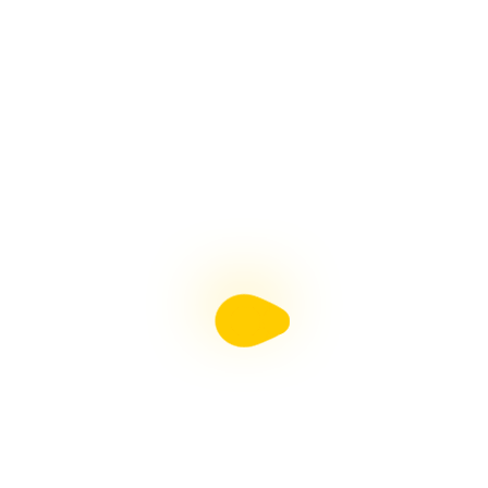
HORNOS PARA PESEBRES, Fácil Con Arte en Tus
Manos
ADORNOS NAVIDEÑOS, Muñeco de Nieve y Pingüino
Con Arte en Tus Manos
Revista Moldes Pdf N°38 Belenismo