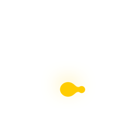
HORNOS PARA PESEBRES, Fácil Con Arte en Tus
Manos
ADORNOS NAVIDEÑOS, Muñeco de Nieve y Pingüino
Con Arte en Tus Manos
Revista Moldes Pdf N°38 Belenismo