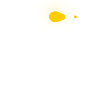
Entradas Recientes
HERMOSOS MUÑECOS DE NIEVE – NIEVE
TUMBADO – Tutorial Con Arte en Tus Manos
Divertidas Galletas de Jengibre Navideñas Paso a
Paso Arte en Tus Manos
MUÑECAS DE NIEVE Paso a Paso Con Arte en Tus
Manos