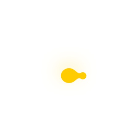
HORNOS PARA PESEBRES, Fácil Con Arte en Tus
Manos
Revista Moldes Pdf N°38 Belenismo
Revista Moldes Archivo Pdf N°30 Belenismo