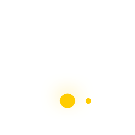
MUÑECAS DE NIEVE Paso a Paso Con Arte en Tus
Manos
HORNOS PARA PESEBRES, Fácil Con Arte en Tus
Manos
ADORNOS NAVIDEÑOS, Muñeco de Nieve y Pingüino
Con Arte en Tus Manos
Revista Moldes Pdf N°38 Belenismo