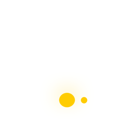
MUÑECAS DE NIEVE Paso a Paso Con Arte en Tus
Manos
HORNOS PARA PESEBRES, Fácil Con Arte en Tus
Manos
ADORNOS NAVIDEÑOS, Muñeco de Nieve y Pingüino
Con Arte en Tus Manos
Revista Moldes Pdf N°38 Belenismo