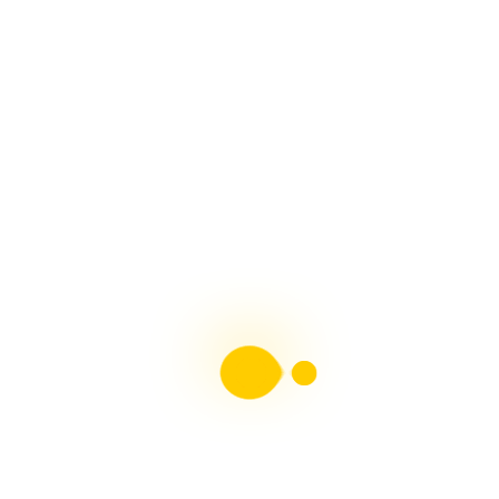
MUÑECAS DE NIEVE Paso a Paso Con Arte en Tus
Manos
HORNOS PARA PESEBRES, Fácil Con Arte en Tus
Manos
ADORNOS NAVIDEÑOS, Muñeco de Nieve y Pingüino
Con Arte en Tus Manos
Revista Moldes Pdf N°38 Belenismo