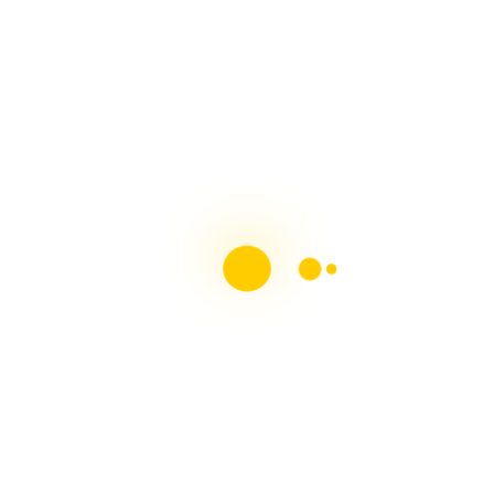
Nuestras Redes Sociales
Blog Amigos - Páginas recomendadas
Mascotas y su Mundo
Ecobrisa Manualidades
Crear y Reciclar
Manualidades Street
Idea tu Mismo