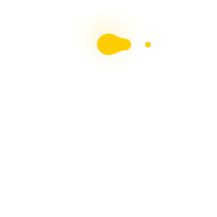
Entradas Recientes
Entrada para Castillo en tu Pesebre | Aprende a
Hacerla Fácil y Paso a Paso
HERMOSOS MUÑECOS DE NIEVE – NIEVE
TUMBADO – Tutorial Con Arte en Tus Manos
Divertidas Galletas de Jengibre Navideñas Paso a