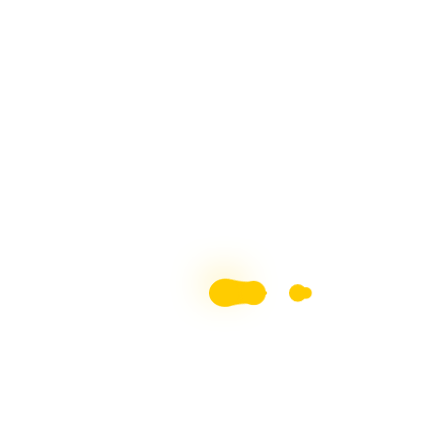
Fiestas
Manualidades
Piñatas
Piñata para fiestas infantiles minnie
y sus amigos, paso a paso hecho en
icopor (porexpan)
Arte en Tus Manos
26/09/2016
Buscar: