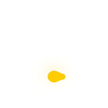
Manos
HORNOS PARA PESEBRES, Fácil Con Arte en Tus
Manos
ADORNOS NAVIDEÑOS, Muñeco de Nieve y Pingüino
Con Arte en Tus Manos
Revista Moldes Pdf N°38 Belenismo