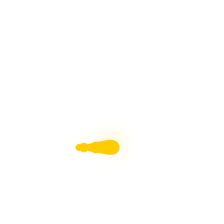
HORNOS PARA PESEBRES, Fácil Con Arte en Tus
Manos
ADORNOS NAVIDEÑOS, Muñeco de Nieve y Pingüino
Con Arte en Tus Manos
Revista Moldes Pdf N°38 Belenismo