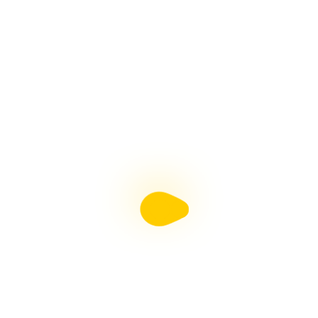
HORNOS PARA PESEBRES, Fácil Con Arte en Tus
Manos
ADORNOS NAVIDEÑOS, Muñeco de Nieve y Pingüino
Con Arte en Tus Manos
Revista Moldes Pdf N°38 Belenismo