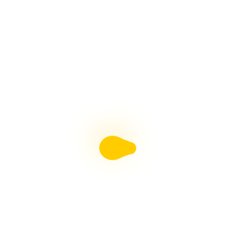
HORNOS PARA PESEBRES, Fácil Con Arte en Tus
Manos
ADORNOS NAVIDEÑOS, Muñeco de Nieve y Pingüino
Con Arte en Tus Manos
Revista Moldes Pdf N°38 Belenismo