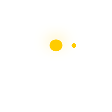
TUMBADO – Tutorial Con Arte en Tus Manos
Divertidas Galletas de Jengibre Navideñas Paso a
Paso Arte en Tus Manos
MUÑECAS DE NIEVE Paso a Paso Con Arte en Tus
Manos
HORNOS PARA PESEBRES, Fácil Con Arte en Tus
Manos
ADORNOS NAVIDEÑOS, Muñeco de Nieve y Pingüino
Con Arte en Tus Manos
Revista Moldes Pdf N°38 Belenismo