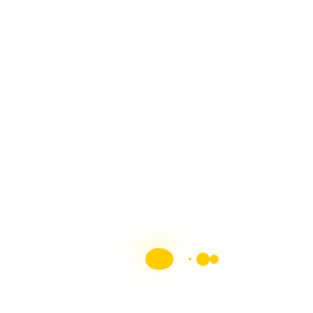
Revistas PDF Arte En Tus Manos – Catálogo De
Recopilaciones